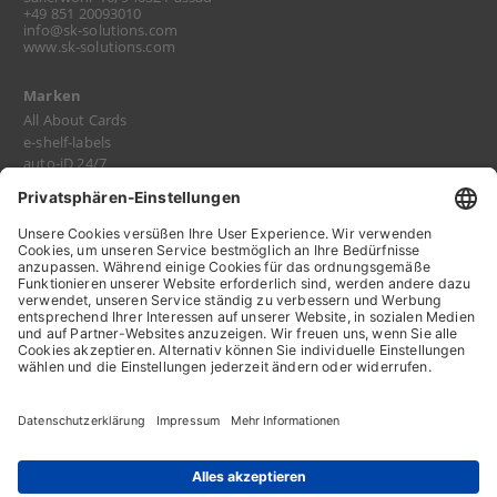
+49 851 20093010
info@sk-solutions.com
www.sk-solutions.com
Marken
All About Cards
e-shelf-labels
auto-iD 24/7
log-robot
Impressum
Datenschutz
AGB
AEB
Kontakt
Karriere