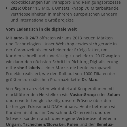
Robotiklösungen für Transport- und Reinigungsprozesse
2025:
Über 11,5 Mio. € Umsatz, knapp 70 Mitarbeitende,
Vertriebseinheiten in mehreren europäischen Ländern
und internationale Großprojekte
Vom Ladentisch in die digitale Welt
Mit
auto-iD 24/7
öffneten wir uns 2013 neuen Märkten
und Technologien. Unser Webshop erwies sich gerade in
der Coronazeit als entscheidender Erfolgsfaktor, um
Kunden schnell und zuverlässig zu beliefern. 2017 wagten
wir dann den nächsten Schritt in Richtung Digitalisierung
mit
e-shelf-labels
– einer Marke, die heute europaweit
Projekte realisiert, wie den Roll-out von 1000 Filialen der
größten europäischen Pharmaziekette
Dr. Max
.
Von Beginn an setzten wir dabei auf Kooperationen mit
marktführenden Herstellern wie
VusionGroup
oder
Solum
und erweiterten gleichzeitig unsere Präsenz über den
bisherigen Fokusmarkt DACH hinaus. Heute betreuen wir
Kunden nicht nur in Deutschland, Österreich und der
Schweiz, sondern auch über eigene Vertriebseinheiten in
Ungarn, Tschechien/Slowakei, Polen
und der
Benelux-